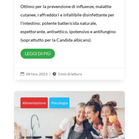
Ottimo per la prevenzione di influenze, malattie
cutanee, raffreddori e infallibile disinfettante per
l’intestino; potente battericida naturale,
espettorante, antisettico, ipotensivo e antifungino
(soprattutto per la Candida albicans).
LEGGI DI PIÙ
28 Nov, 2023
|
3 min di lettura


Alimentazione
Psicologia