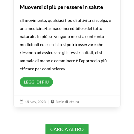
Muoversi di più per essere in salute
«Il movimento, qualsiasi tipo di attività si scelga, è
una medicina-farmaco incredibile e del tutto
naturale. In più, se vengono messi a confronto
medicinali ed esercizio si potrà osservare che
riescono ad assicurare gli stessi risultati, ci si
ammala di meno e camminare è l’approccio più
efficace per cominciare».
LEGGI DI PIÙ
15 Nov, 2023
|
3 min di lettura


CARICA ALTRO