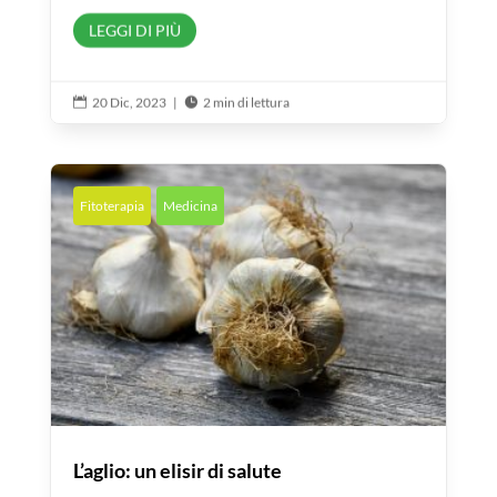
LEGGI DI PIÙ
20 Dic, 2023
|
2 min di lettura


Fitoterapia
Medicina
L’aglio: un elisir di salute