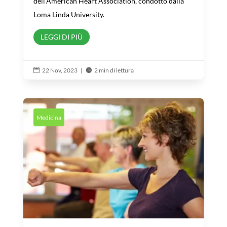
dell’American Heart Association, condotto dalla
Loma Linda University.
LEGGI DI PIÙ
22 Nov, 2023
|
2 min di lettura


Medicina