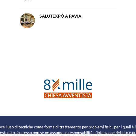
SALUTEXPÒ A PAVIA
e
e l’uso di tecniche come forma di trattamento per problemi fisici, per i quali è 
sto sito, lo stesso non se ne assume le responsabilità. L’intenzione del sito è que