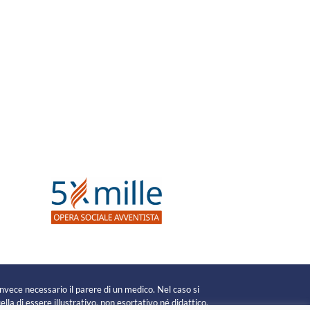
invece necessario il parere di un medico. Nel caso si
lla di essere illustrativo, non esortativo né didattico.