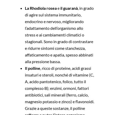
La Rhodiola rosea
e
il guaranà
, in grado
di agire sul sistema immunitario,
endocrino e nervoso, migliorando
l’adattamento dell’organismo allo
stress e ai cambiamenti climatici o
stagionali. Sono in grado di contrastare
e ridurre sintomi come stanchezza,
affaticamento e apatia, spesso abbinati
alla pressione bassa.
Il polline
, ricco di proteine, acidi grassi
insaturi e steroli, nonché di vitamine (C,
A, acido pantotenico, folico, tutto il
complesso B); enzimi, ormoni, fattori
antibiotici, sali minerali (ferro, calcio,
magnesio potassio e zinco) e flavonoidi.
Grazie a queste sostanze, il polline
rafforza e nutre l’intero organismo,