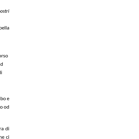
ostri
bella
corso
nd
li
ibo e
so od
ra di
he ci