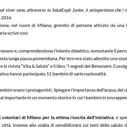
sul viver sano, attraverso la SalutExpò Junior, è un’esperienza che i n
o 2016.
one, nel cuore di Milano, gremito di persone attirate da una 
ria scrive così:
vvicinavano e, comprendendone l’intento didattico, nonostante il per
sta lunga pausa pomeridiana. Per loro era stato allestito uno sta
 rivista “Vita & Salute” e il libro “I segreti del Benessere. Consig
iziativa hanno partecipato 51 bambini di varie nazionalità.
mbini erano i protagonisti. Spiegare l’importanza dell’acqua, del c
ai importante in un momento storico in cui i bambini in sovrappe
 volontari di Milano per la ottima riuscita dell’iniziativa
, e spe
ittà, insieme alla voglia di sensibilizzare sui temi della salute c