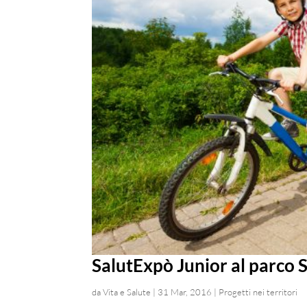
SalutExpò Junior al parco
da
Vita e Salute
|
31 Mar, 2016
|
Progetti nei territori