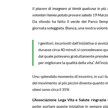
Il piacere di insegnare ai bimbi qualcosa in più 
volontari hanno potuto provare sabato 19 Marz
Da sfondo ha fatto il verde del Parco Sempi
giornata soleggiata. Bianca, una nostra volonta
I genitori, incuriositi dall’iniziativa si a
durasse circa 40 minuti si concedevano que
dal quale potevano gratuitamente prendere la
per migliorare la qualità della vita”. All’in
Uno splendido momento di incontro, in cui i ba
del movimento ai più piccini diventa quanto m
obesi sono circa il 35%
L’Associazione Lega Vita e Salute ringrazia i
poter portare queste iniziative in sempre più c