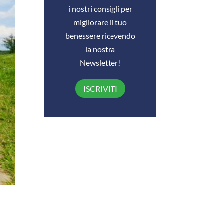
i nostri consigli per
migliorare il tuo
benessere ricevendo
la nostra
Newsletter!
ISCRIVITI