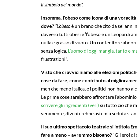
il simbolo del mondo”.
Insomma, l’obeso come icona di una voracità c
dove?
“L’obeso
è un brano che cito da sei anni 
davvero tutti obesi e ‘l’obeso è un Leopardi a
nulla e grasso di vuoto. Un contenitore abnorm
senza logica.
L’uomo di oggi mangia, tanto e m
frustrazioni”.
Visto che ci avviciniamo alle elezioni politi
cose da fare, come contributo al miglioramen
men che meno italica, e i politici non hanno alc
Le prime cose sarebbero affrontare l’abominio d
scrivere gli ingredienti (veri)
su tutto ciò che
veramente, diventerebbe astemia seduta stante:
Il suo ultimo spettacolo teatrale si intitola
Ero
fare a meno – avremmo bisogno?
“Gli eroi di