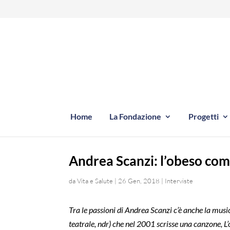
Home
La Fondazione
Progetti
Andrea Scanzi: l’obeso come
da
Vita e Salute
|
26 Gen, 2018
|
Interviste
Tra le passioni di Andrea Scanzi c’è anche la musi
teatrale, ndr) che nel 2001 scrisse una canzone, L’