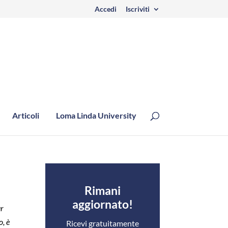
Accedi
Iscriviti
Articoli
Loma Linda University
Rimani
aggiornato!
ur
o,
è
Ricevi gratuitamente