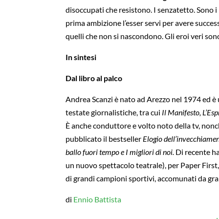
disoccupati che resistono. I senzatetto. Sono i
prima ambizione l’esser servi per avere success
quelli che non si nascondono. Gli eroi veri sono
In sintesi
Dal libro al palco
Andrea Scanzi è nato ad Arezzo nel 1974 ed è un
testate giornalistiche, tra cui
Il Manifesto, L’Es
È anche conduttore e volto noto della tv, nonch
pubblicato il bestseller
Elogio dell’invecchiame
ballo fuori tempo e I migliori di noi.
Di recente ha
un nuovo spettacolo teatrale), per Paper First
di grandi campioni sportivi, accomunati da gra
di
Ennio Battista