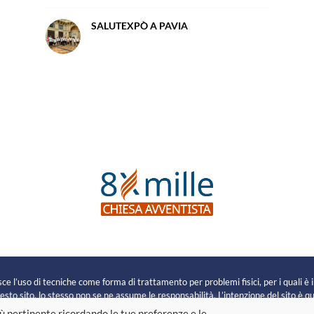
SALUTEXPÒ A PAVIA
e
e l’uso di tecniche come forma di trattamento per problemi fisici, per i quali è 
sto sito, lo stesso non se ne assume le responsabilità. L’intenzione del sito è que
più pertinente ricordando le tue preferenze e le