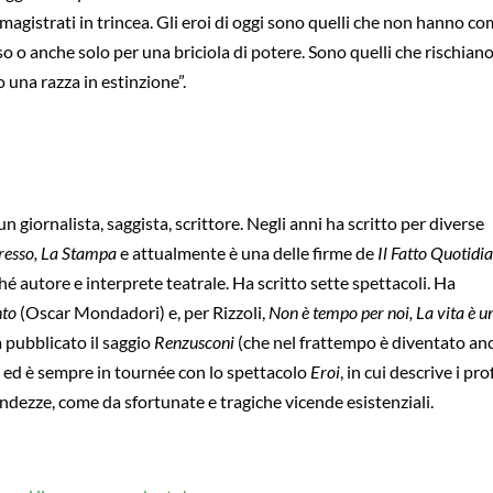
 magistrati in trincea. Gli eroi di oggi sono quelli che non hanno c
o o anche solo per una briciola di potere. Sono quelli che rischiano
 una razza in estinzione”.
 giornalista, saggista, scrittore. Negli anni ha scritto per diverse
presso, La Stampa
e attualmente è una delle firme de
Il Fatto Quotidi
é autore e interprete teatrale. Ha scritto sette spettacoli. Ha
nto
(Oscar Mondadori) e, per Rizzoli,
Non è tempo per noi, La vita è u
 pubblicato il saggio
Renzusconi
(che nel frattempo è diventato an
, ed è sempre in tournée con lo spettacolo
Eroi
, in cui descrive i prof
ndezze, come da sfortunate e tragiche vicende esistenziali.