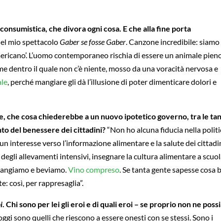
onsumistica, che divora ogni cosa. E che alla fine porta
nel mio spettacolo
Gaber se fosse Gaber
. Canzone incredibile: siamo
mericano’. L’uomo contemporaneo rischia di essere un animale pieno
e dentro il quale non c’è niente, mosso da una voracità nervosa e
ale
, perché mangiare gli dà l’illusione di poter dimenticare dolori e
che, che cosa chiederebbe a un nuovo ipotetico governo, tra le ta
to del benessere dei cittadini?
“Non ho alcuna fiducia nella politi
un interesse verso l’informazione alimentare e la salute dei cittadin
egli allevamenti intensivi, insegnare la cultura alimentare a scuol
 mangiamo e beviamo.
Vino compreso
. Se tanta gente sapesse cosa 
 così, per rappresaglia”.
i
.
Chi sono per lei gli eroi e di quali eroi – se proprio non ne pos
 oggi sono quelli che riescono a essere onesti con se stessi. Sono i