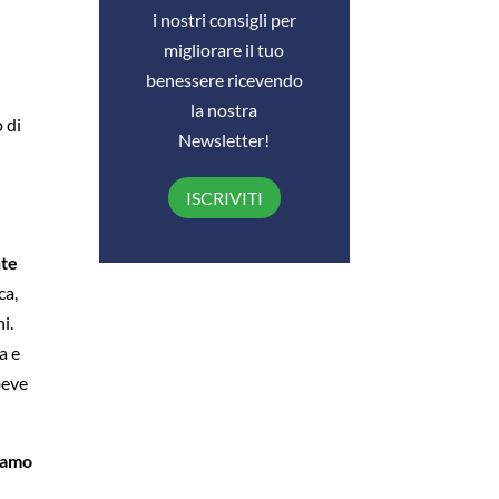
i nostri consigli per
migliorare il tuo
benessere ricevendo
la nostra
 di
Newsletter!
ISCRIVITI
nte
ca,
i.
a e
beve
siamo