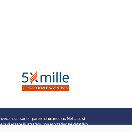
invece necessario il parere di un medico. Nel caso si
lla di essere illustrativo, non esortativo né didattico.