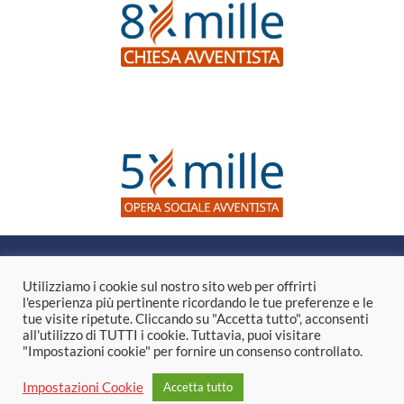
Questo sito web non dà consigli medici, né suggerisce l’uso di
tecniche come forma di trattamento per problemi fisici, per i
Utilizziamo i cookie sul nostro sito web per offrirti
quali è invece necessario il parere di un medico. Nel caso si
l'esperienza più pertinente ricordando le tue preferenze e le
decidesse di applicare le informazioni contenute in questo sito,
tue visite ripetute. Cliccando su "Accetta tutto", acconsenti
lo stesso non se ne assume le responsabilità. L’intenzione del
all'utilizzo di TUTTI i cookie. Tuttavia, puoi visitare
sito è quella di essere illustrativo, non esortativo né didattico.
"Impostazioni cookie" per fornire un consenso controllato.
Impostazioni Cookie
Accetta tutto
© 2021 | Fondazione Vita e Salute | Via Ellen Gould White 8 –