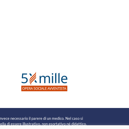
invece necessario il parere di un medico. Nel caso si
lla di essere illustrativo, non esortativo né didattico.