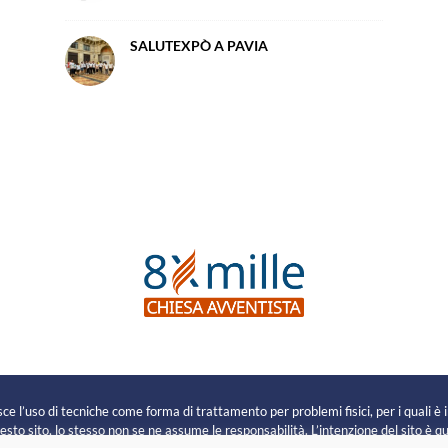
SALUTEXPÒ A PAVIA
e
e l’uso di tecniche come forma di trattamento per problemi fisici, per i quali è 
sto sito, lo stesso non se ne assume le responsabilità. L’intenzione del sito è que