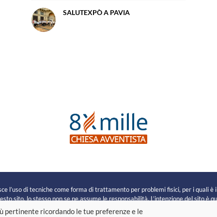
SALUTEXPÒ A PAVIA
e
e l’uso di tecniche come forma di trattamento per problemi fisici, per i quali è 
sto sito, lo stesso non se ne assume le responsabilità. L’intenzione del sito è que
più pertinente ricordando le tue preferenze e le