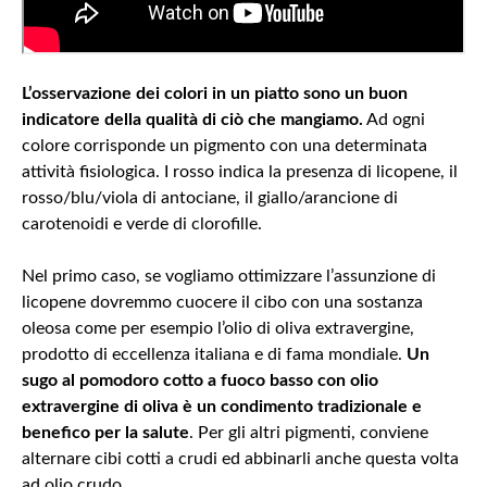
Riconoscere
le proteine, i
grassi ed i
carboidrati
L’osservazione dei colori in un piatto sono un buon
Lezione 2
indicatore della qualità di ciò che mangiamo.
Ad ogni
- L'acqua:
colore corrisponde un pigmento con una determinata
quanto
berne e
attività fisiologica. I rosso indica la presenza di licopene, il
perché.
rosso/blu/viola di antociane, il giallo/arancione di
Indicazioni
carotenoidi e verde di clorofille.
generali
Nel primo caso, se vogliamo ottimizzare l’assunzione di
Lezione 3
- L'uomo a
licopene dovremmo cuocere il cibo con una sostanza
risparmio
oleosa come per esempio l’olio di oliva extravergine,
energetico
prodotto di eccellenza italiana e di fama mondiale.
Un
sugo al pomodoro cotto a fuoco basso con olio
Lezione
extravergine di oliva è un condimento tradizionale e
4 - Gli
errori
benefico per la salute
. Per gli altri pigmenti, conviene
più
alternare cibi cotti a crudi ed abbinarli anche questa volta
comuni
nella
ad olio crudo.